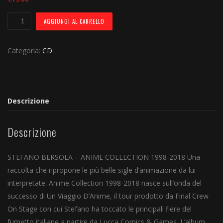
ANIME
AGGIUNGI AL CARRELLO
COLLECTION
CD
Categoria:
CD
(Edizione
Limitata)
quantità
Descrizione
Descrizione
STEFANO BERSOLA – ANIME COLLECTION 1998-2018 Una
raccolta che ripropone le più belle sigle d’animazione da lui
interpretate. Anime Collection 1998-2018 nasce sull’onda del
successo di Un Viaggio D’Anime, il tour prodotto da Final Crew
On Stage con cui Stefano ha toccato le principali fiere del
fumetto italiane a partire da Lucca Comics & Games. L’album