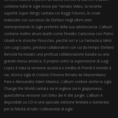
contiene tutte le sigle incise per Yamato Video, la recente
superhit Super Wings cantata coi Raggi Fotonici, le cover
realizzate con successo da Stefano negli ultimi anni
reinterpretando le sigle preferite della sua adolescenza. L’album
contiene inoltre alcuni duetti come l’inedito Cartoonia con Pietro
Ubaldi e le storiche Pinocchio, perché no? e La Fantastica Mimì
con Luigi Lopez, preziosi collaboratori con cui da tempo Stefano
Bersola ha iniziato una proficua collaborazione basata su una
grande intesa artistica. E proprio sotto la supervisione di Luigi
Lopez è nata la versione acustica e inedita di Prendi il mondo e
vai, storica sigla di Cristina D’Avena firmata da Massimiliano
Pani e Alessandra Valeri Manera. L’album contine anche la sigla
Change the World cantata sia in inglese sia in giapponese,
quest’ultima versione con Eriko dei K-Ble Jungle. L’album è
disponibile su CD in una speciale edizione limitata e numerata
per la felicità di tutti i collezionisti di sigle.