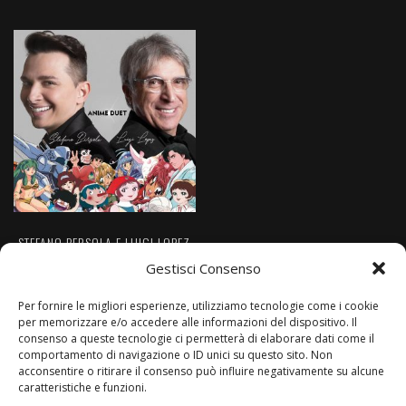
STEFANO BERSOLA E LUIGI LOPEZ
“ANIME DUET”
Gestisci Consenso
€
13.00
Per fornire le migliori esperienze, utilizziamo tecnologie come i cookie
per memorizzare e/o accedere alle informazioni del dispositivo. Il
consenso a queste tecnologie ci permetterà di elaborare dati come il
AGGIUNGI AL CARRELLO
comportamento di navigazione o ID unici su questo sito. Non
acconsentire o ritirare il consenso può influire negativamente su alcune
caratteristiche e funzioni.